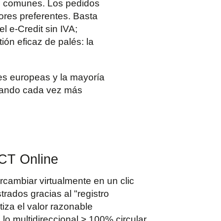
s comunes. Los pedidos
ores preferentes. Basta
l e-Credit sin IVA;
ón eficaz de palés: la
les europeas y la mayoría
mando cada vez más
PCT Online
rcambiar virtualmente en un clic
trados gracias al "registro
za el valor razonable
 lo multidireccional > 100% circular