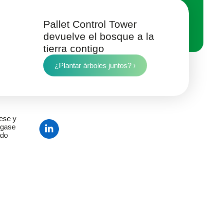
Pallet Control Tower
devuelve el bosque a la
tierra contigo
¿Plantar árboles juntos? ›
ese y
gase
ado