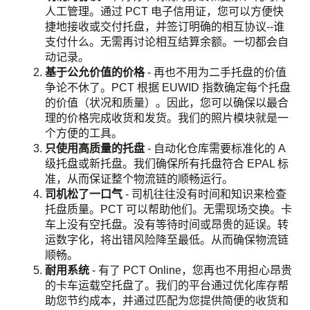
人工管理。通过 PCT 电子信用证，您可以方便快
捷地接收或交付托盘，并签订明确的相互协议--谁
支付什么。无需再讨论相互结算余额。一切都会自
动记录。
基于公允价值的价格
- 再也不用为二手托盘的价值
争论不休了。PCT 根据 EUWID 指数确定每个托盘
的价值（状况和质量）。因此，您可以确保以最合
理的价格完成收货和发货。我们的照片模块就是一
个方便的工具。
只使用高质量的托盘
- 自动化仓库需要标准化的 A
级托盘或新托盘。我们确保所有托盘符合 EPAL 标
准，从而保证整个物流链的顺畅运行。
司机松了一口气
- 司机往往没有时间和知识来检查
托盘质量。PCT 可以帮助他们。无需现场交换。卡
车上没有空托盘。没有等待时间或昂贵的延误。转
运数字化，将出错风险降至最低。从而确保物流链
顺畅。
耐用系统
- 有了 PCT Online，您再也不用担心昂贵
的卡车运载空托盘了。我们的平台通过优化库存帮
助您节约成本，并通过匹配为您提供简便的收货和