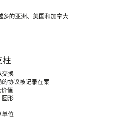
越多的亚洲、美国和加拿大
支柱
拟交换
明确的协议被记录在案
允价值
% 圆形
算单位