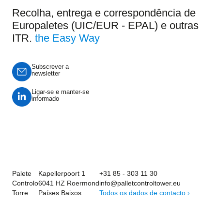
Recolha, entrega e correspondência de
Europaletes (UIC/EUR - EPAL) e outras
ITR.
the Easy Way
Subscrever a
newsletter
Ligar-se e manter-se
informado
Palete
Kapellerpoort 1
+31 85 - 303 11 30
Controlo
6041 HZ Roermond
info@palletcontroltower.eu
Torre
Países Baixos
Todos os dados de contacto ›