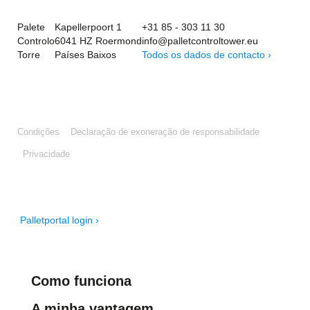
Palete
Kapellerpoort 1
+31 85 - 303 11 30
Controlo
6041 HZ Roermond
info@palletcontroltower.eu
Torre
Países Baixos
Todos os dados de contacto ›
Condições
Declaração de exoneração de responsabilidade
Privacidade
Palletportal login ›
Como funciona
A minha vantagem