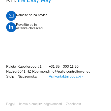
RTI.
the Easy Way
Naročite se na novice
Povežite se in
ostanite obveščeni
Paleta
Kapellerpoort 1
+31 85 - 303 11 30
Nadzor
6041 HZ Roermond
info@palletcontroltower.eu
Stolp
Nizozemska
Vsi kontaktni podatki ›
Pogoji
Izjava o omejitvi odgovornosti
Zasebnost