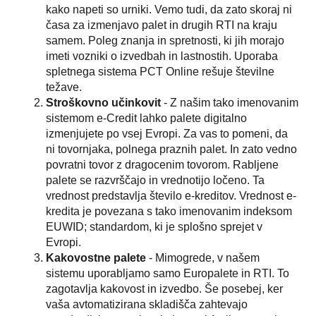
kako napeti so urniki. Vemo tudi, da zato skoraj ni
časa za izmenjavo palet in drugih RTI na kraju
samem. Poleg znanja in spretnosti, ki jih morajo
imeti vozniki o izvedbah in lastnostih. Uporaba
spletnega sistema PCT Online rešuje številne
težave.
Stroškovno učinkovit
- Z našim tako imenovanim
sistemom e-Credit lahko palete digitalno
izmenjujete po vsej Evropi. Za vas to pomeni, da
ni tovornjaka, polnega praznih palet. In zato vedno
povratni tovor z dragocenim tovorom. Rabljene
palete se razvrščajo in vrednotijo ločeno. Ta
vrednost predstavlja število e-kreditov. Vrednost e-
kredita je povezana s tako imenovanim indeksom
EUWID; standardom, ki je splošno sprejet v
Evropi.
Kakovostne palete
- Mimogrede, v našem
sistemu uporabljamo samo Europalete in RTI. To
zagotavlja kakovost in izvedbo. Še posebej, ker
vaša avtomatizirana skladišča zahtevajo