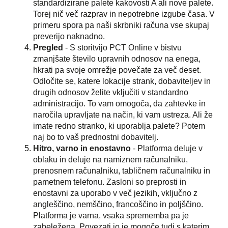
standardizirane palete kakovosti A ali nove palete.
Torej nič več razprav in nepotrebne izgube časa. V
primeru spora pa naši skrbniki računa vse skupaj
preverijo naknadno.
Pregled
- S storitvijo PCT Online v bistvu
zmanjšate število upravnih odnosov na enega,
hkrati pa svoje omrežje povečate za več deset.
Odločite se, katere lokacije strank, dobaviteljev in
drugih odnosov želite vključiti v standardno
administracijo. To vam omogoča, da zahtevke in
naročila upravljate na način, ki vam ustreza. Ali že
imate redno stranko, ki uporablja palete? Potem
naj bo to vaš prednostni dobavitelj.
Hitro, varno in enostavno
- Platforma deluje v
oblaku in deluje na namiznem računalniku,
prenosnem računalniku, tabličnem računalniku in
pametnem telefonu. Zasloni so preprosti in
enostavni za uporabo v več jezikih, vključno z
angleščino, nemščino, francoščino in poljščino.
Platforma je varna, vsaka sprememba pa je
zabeležena. Povezati jo je mogoče tudi s katerim