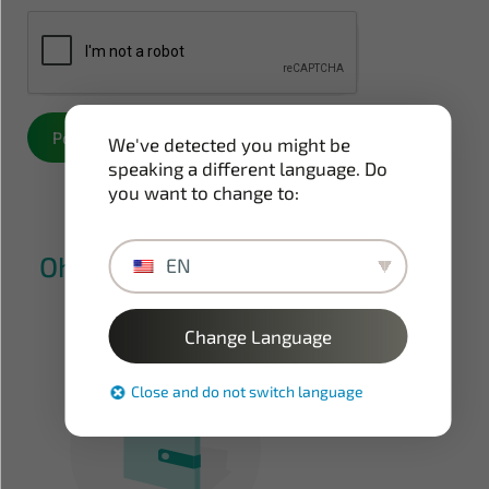
Pošlji sporočilo
We've detected you might be
speaking a different language. Do
you want to change to:
Ohranite nadzor z Pallet Control
EN
Tower
Change Language
Close and do not switch language