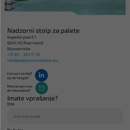
Nadzorni stolp za palete
Kapellerpoort 1
6041 HZ Roermond
Nizozemska
+31 85 - 303 11 30
info@palletcontroltower.eu
Imate vprašanje?
Ime