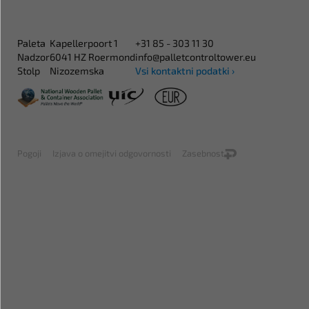
Paleta
Kapellerpoort 1
+31 85 - 303 11 30
Nadzor
6041 HZ Roermond
info@palletcontroltower.eu
Stolp
Nizozemska
Vsi kontaktni podatki ›
Pogoji
Izjava o omejitvi odgovornosti
Zasebnost