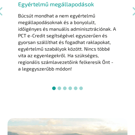
Értékalapú ár
Soha többé ne vitatkozzon egy használt
raklap értékéről. A PCT az EUWID-indexhez
iónak. A
viszonyítva állapítja meg minden raklap
n és
értékét annak állapota és minősége alapján
okat,
Így biztos lehet benne, hogy a begyűjtés és
többé
szállítás a legkedvezőbb áron történik.
k Önt -