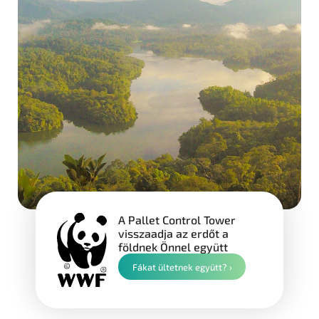
A Pallet Control Tower
visszaadja az erdőt a
földnek Önnel együtt
Fákat ültetnek együtt? ›