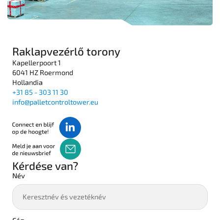
Raklapvezérlő torony
Kapellerpoort 1
6041 HZ Roermond
Hollandia
+31 85 - 303 11 30
info@palletcontroltower.eu
Kérdése van?
Név