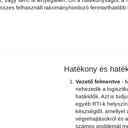
 vagy sem, itt lényegtelen. Ön a hatékonyságot, a 
 összes felhasznált rakományhordozó fenntarthatóbb 
Hatékony és haték
Vezető felmentve
- 
nehezedik a logiszti
határidők. Azt is tudj
egyéb RTI-k helyszíni 
készségtől, amellyel 
végrehajtásokról és 
számos problémát m