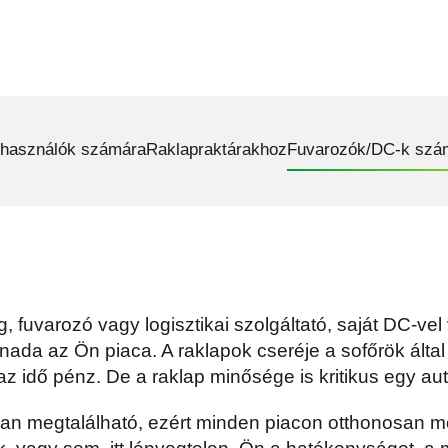
lhasználók számára
Raklapraktárakhoz
Fuvarozók/DC-k szá
 fuvarozó vagy logisztikai szolgáltató, saját DC-vel
ada az Ön piaca. A raklapok cseréje a sofőrök által
az idő pénz. De a raklap minősége is kritikus egy a
an megtalálható, ezért minden piacon otthonosan m