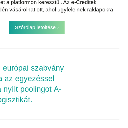
t a platformon keresztül. Az e-Creditek
én vásárolhat ott, ahol ügyfeleinek raklapokra
Szórólap letöltése
z európai szabvány
a az egyezéssel
 nyílt poolingot A-
gisztikát.