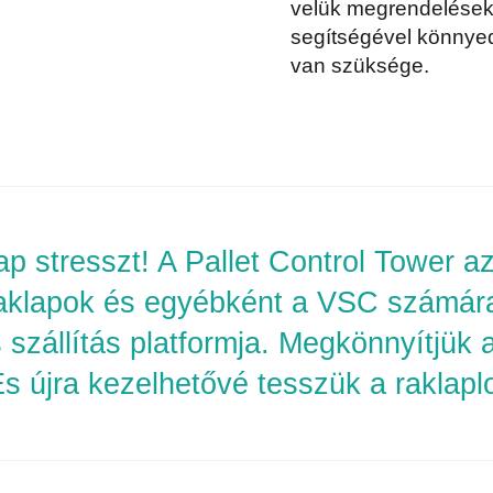
velük megrendeléseke
segítségével könnyed
van szüksége.
ap stresszt! A Pallet Control Tower a
raklapok és egyébként a VSC számár
 szállítás platformja. Megkönnyítjük a
 És újra kezelhetővé tesszük a raklaplo