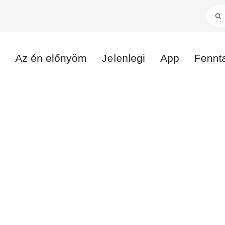
Az én előnyöm
Jelenlegi
App
Fennt