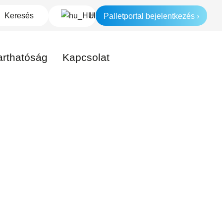
Palletportal bejelentkezés ›
HU
arthatóság
Kapcsolat