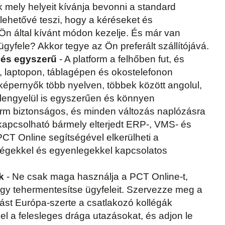
 mely helyeit kívánja bevonni a standard
lehetővé teszi, hogy a kéréseket és
n által kívánt módon kezelje. És már van
gyfele? Akkor tegye az Ön preferált szállítójává.
 és egyszerű
- A platform a felhőben fut, és
, laptopon, táblagépen és okostelefonon
képernyők több nyelven, többek között angolul,
s lengyelül is egyszerűen és könnyen
form biztonságos, és minden változás naplózásra
ekapcsolható bármely elterjedt ERP-, VMS- és
CT Online segítségével elkerülheti a
égekkel és egyenlegekkel kapcsolatos
k
- Ne csak maga használja a PCT Online-t,
gy tehermentesítse ügyfeleit. Szervezze meg a
ítást Európa-szerte a csatlakozó kollégák
 el a felesleges drága utazásokat, és adjon le