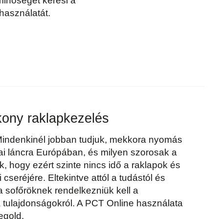
minőséget keresi a
használatát.
ony raklapkezelés
Mindenkinél jobban tudjuk, mekkora nyomás
kai láncra Európában, és milyen szorosak a
uk, hogy ezért szinte nincs idő a raklapok és
cseréjére. Eltekintve attól a tudástól és
a sofőröknek rendelkezniük kell a
a tulajdonságokról. A PCT Online használata
egold.