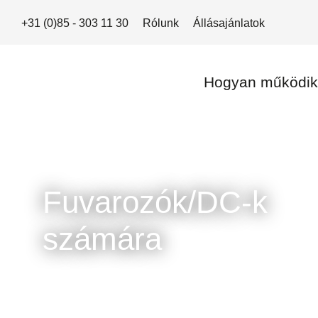
+31 (0)85 - 303 11 30
Rólunk
Állásajánlatok
Hogyan működik
Fuvarozók/DC-k
számára