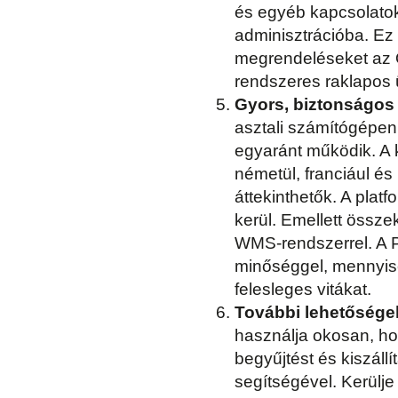
és egyéb kapcsolatok
adminisztrációba. Ez 
megrendeléseket az Ö
rendszeres raklapos ü
Gyors, biztonságos
asztali számítógépen
egyaránt működik. A 
németül, franciául é
áttekinthetők. A plat
kerül. Emellett össz
WMS-rendszerrel. A P
minőséggel, mennyis
felesleges vitákat.
További lehetősége
használja okosan, ho
begyűjtést és kiszáll
segítségével. Kerülje