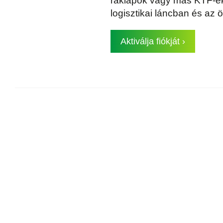
raklapok vagy más KTF-ek,
logisztikai láncban és az
Aktiválja fiókját