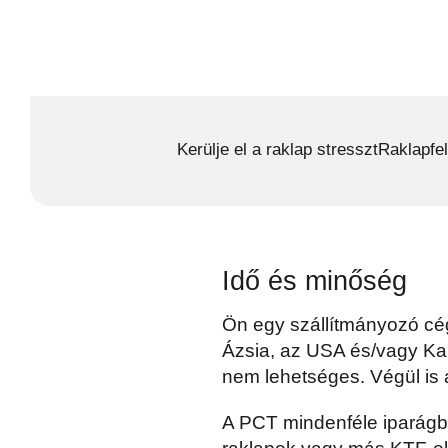
Kerülje el a raklap stresszt
Raklapfe
Idő és minőség
Ön egy szállítmányozó cég,
Ázsia, az USA és/vagy Kan
nem lehetséges. Végül is 
A PCT mindenféle iparágb