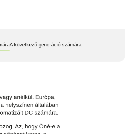
mára
A következő generáció számára
 vagy anélkül. Európa,
 a helyszínen általában
utomatizált DC számára.
ozog. Az, hogy Öné-e a