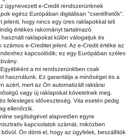
Az úgynevezett e-Credit rendszerünknek
pok egész Európában digitálisan "cserélhetők".
jelenti, hogy nincs egy üres raklapokkal teli
mindig értékes rakományt tartalmazó
 A használt raklapokat külön válogatjuk és
k számos e-Creditet jelent. Az e-Credit értéke az
ndexhez kapcsolódik; ez egy Európában széles
abvány.
 Egyébként a mi rendszerünkben csak
et használunk. Ez garantálja a minőséget és a
en azért, mert az Ön automatizált raktárai
nőségű vagy új raklapokat követelnek meg.
 és felesleges időveszteség. Vita esetén pedig
g ellenőrzik.
nline segítségével alapvetően egyre
nisztratív kapcsolatok számát, miközben
 bővül. Ön dönti el, hogy az ügyfelek, beszállítók