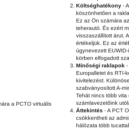
Költséghatékony
- 
köszönhetően a rakla
Ez az Ön számára azt 
teherautó. És ezért 
visszaszállított árut.
értékeljük. Ez az érté
úgynevezett EUWID-i
körben elfogadott sz
Minőségi raklapok
-
Europalletet és RTI-k
kivitelezést. Különös
szabványosított A-mi
Tehát nincs több vita
számlavezetőink utóla
Áttekintés
- A PCT O
csökkentheti az admi
hálózata több tucattal