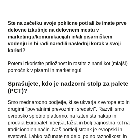
Ste na začetku svoje poklicne poti ali že imate prve
delovne izkušnje na delovnem mestu v
marketingu/komunikacijah in/ali pisarniškem
vodenju in bi radi naredili naslednji korak v svoji
karieri?
Potem izkoristite priložnost in rastite z nami kot (mlajši)
pomočnik v pisarni in marketingu!
Sprašujete, kdo je nadzorni stolp za palete
(PCT)?
Smo mednarodno podjetje, ki se ukvarja z evropaleto in
drugimi "povratnimi prevoznimi sredstvi". Razvili smo
evropsko spletno platformo, na kateri sta nakup in
prodaja Europalet hitrejša, lažja in bolj trajnostna kot na
tradicionalen način. Naš portfelj strank je evropski in
svetovni. Lahko računate na delo, polno raznolikosti in