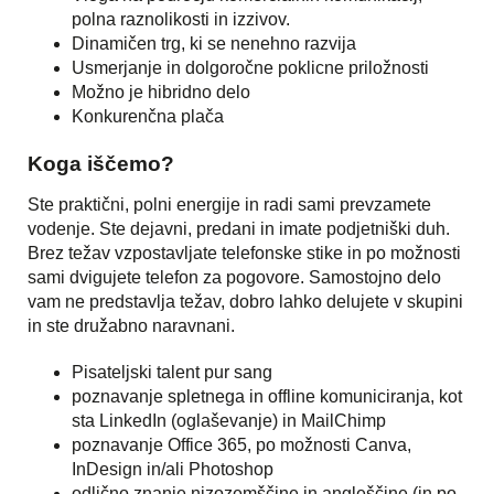
polna raznolikosti in izzivov.
Dinamičen trg, ki se nenehno razvija
Usmerjanje in dolgoročne poklicne priložnosti
Možno je hibridno delo
Konkurenčna plača
Koga iščemo?
Ste praktični, polni energije in radi sami prevzamete
vodenje. Ste dejavni, predani in imate podjetniški duh.
Brez težav vzpostavljate telefonske stike in po možnosti
sami dvigujete telefon za pogovore. Samostojno delo
vam ne predstavlja težav, dobro lahko delujete v skupini
in ste družabno naravnani.
Pisateljski talent pur sang
poznavanje spletnega in offline komuniciranja, kot
sta LinkedIn (oglaševanje) in MailChimp
poznavanje Office 365, po možnosti Canva,
InDesign in/ali Photoshop
odlično znanje nizozemščine in angleščine (in po