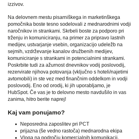
izzivov.
Na delovnem mestu pisarniškega in marketinškega
pomočnika boste tesno sodelovali z mednarodnimi vodji
naročnikov in strankami. Skrbeli boste za podporo pri
trženju in komuniciranju, na primer za pripravo lastnih
medijev, ustvarjanje vsebin, organizacijo udeležb na
sejmih, vzdrževanje kanalov družbenih medijev,
komuniciranje s strankami in potencialnimi strankami.
Poskrbite tudi za ažurnost dnevnikov vodij poslovodij,
rezervirate njihova potovanja (vključno s hoteli/najetimi
avtomobili) in ste vez med finančnim oddelkom in vodji
poslovodij. Eno od orodij, ki jih uporabljamo, je
HubSpot. Če vas je to delovno mesto navdušilo in vas
zanima, hitro berite naprej!
Kaj vam ponujamo?
Neposredna zaposlitev pri PCT
prijazna (še vedno rastoča) mednarodna ekipa
Vloga na področju komercialnih komunikacij,