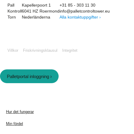
Pall
Kapellerpoort 1
+31 85 - 303 11 30
Kontroll
6041 HZ Roermond
info@palletcontroltower.eu
Torn
Nederländerna
Alla kontaktuppgifter ›
Villkor
Friskrivningsklausul
Integritet
Palletportal inloggning ›
Hur det fungerar
Min fördel