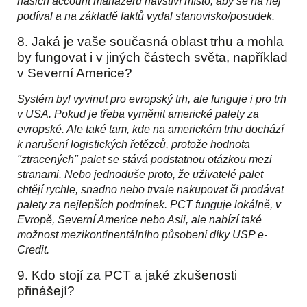
našich account manažerů navštíví místo, aby se na něj
podíval a na základě faktů vydal stanovisko/posudek.
8. Jaká je vaše současná oblast trhu a mohla
by fungovat i v jiných částech světa, například
v Severní Americe?
Systém byl vyvinut pro evropský trh, ale funguje i pro trh
v USA. Pokud je třeba vyměnit americké palety za
evropské. Ale také tam, kde na americkém trhu dochází
k narušení logistických řetězců, protože hodnota
"ztracených" palet se stává podstatnou otázkou mezi
stranami. Nebo jednoduše proto, že uživatelé palet
chtějí rychle, snadno nebo trvale nakupovat či prodávat
palety za nejlepších podmínek. PCT funguje lokálně, v
Evropě, Severní Americe nebo Asii, ale nabízí také
možnost mezikontinentálního působení díky USP e-
Credit.
9. Kdo stojí za PCT a jaké zkušenosti
přinášejí?