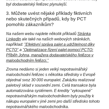
byl dodavatelský řetězec plynulejší.
3. Můžete uvést nějaké příklady fiktivních
nebo skutečných případů, kdy by PCT
pomohlo zákazníkům?
Na našem webu najdete několik příkladů
Stránka
LinkedIn
ale také na našich webových stránkách,
například:
"Efektivní správa palet a udržitelnost díky
PCTO"
a
"Optimalizace řízení palet pomocí PCTO:
Příběh Johna, manažera dodavatelského řetězce v
maloobchodním řetězci."
Zrovna nedávno si jeden velký nepotravinářský
maloobchodní řetězec s několika středisky v Evropě
objednal svoz 30 000 europalet. Zakázku realizoval
paletový sklad v sousední zemi. Celá transakce byla
automatizována systémem. E-kredity "vykoupené"
nepotravinářským maloobchodníkem byly použity k
nákupu europalet v jiné zemi pro další středisko tohoto
nepotravinářského maloobchodníka.