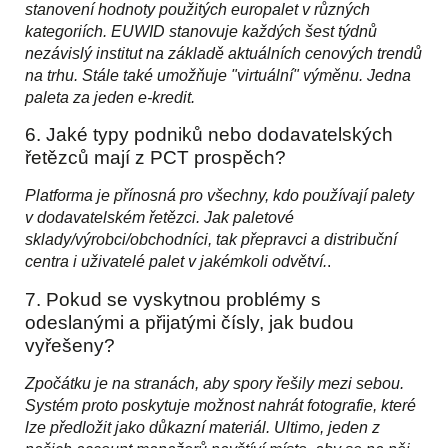
stanovení hodnoty použitých europalet v různých
kategoriích. EUWID stanovuje každých šest týdnů
nezávislý institut na základě aktuálních cenových trendů
na trhu. Stále také umožňuje "virtuální" výměnu. Jedna
paleta za jeden e-kredit.
6. Jaké typy podniků nebo dodavatelských
řetězců mají z PCT prospěch?
Platforma je přínosná pro všechny, kdo používají palety
v dodavatelském řetězci. Jak paletové
sklady/výrobci/obchodníci, tak přepravci a distribuční
centra i uživatelé palet v jakémkoli odvětví.
.
7. Pokud se vyskytnou problémy s
odeslanými a přijatými čísly, jak budou
vyřešeny?
Zpočátku je na stranách, aby spory řešily mezi sebou.
Systém proto poskytuje možnost nahrát fotografie, které
lze předložit jako důkazní materiál. Ultimo, jeden z