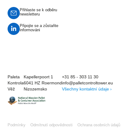
Přihlaste se k odběru
newsletteru
Připojte se a zůstaňte
informováni
Paleta
Kapellerpoort 1
+31 85 - 303 11 30
Kontrola
6041 HZ Roermond
info@palletcontroltower.eu
Věž
Nizozemsko
Všechny kontaktní údaje ›
Podmínky
Odmítnutí odpovědnosti
Ochrana osobních údajů