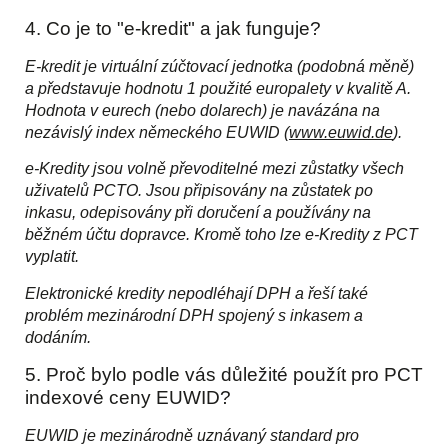
4. Co je to "e-kredit" a jak funguje?
E-kredit je virtuální zúčtovací jednotka (podobná měně)
a představuje hodnotu 1 použité europalety v kvalitě A.
Hodnota v eurech (nebo dolarech) je navázána na
nezávislý index německého EUWID (
www.euwid.d
e
).
e-Kredity jsou volně převoditelné mezi zůstatky všech
uživatelů PCTO. Jsou připisovány na zůstatek po
inkasu, odepisovány při doručení a používány na
běžném účtu dopravce. Kromě toho lze e-Kredity z PCT
vyplatit.
Elektronické kredity nepodléhají DPH a řeší také
problém mezinárodní DPH spojený s inkasem a
dodáním.
5. Proč bylo podle vás důležité použít pro PCT
indexové ceny EUWID?
EUWID je mezinárodně uznávaný standard pro