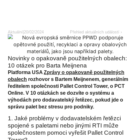
Aktuální
|
20/02/2024
Přehled aktuálních událostí ›
Novinky o opakovaně použitelných obalech:
10 otázek pro Barta Meijnena
Platforma USA
Zprávy o opakovaně použitelných
obalech
rozhovor s Bartem Meijnenem, generálním
ředitelem společnosti Pallet Control Tower, o PCT
Online. V 10 otázkách se dozvíte o systému a
výhodách pro dodavatelský řetězec, pokud jde o
správu palet bez stresu pro podniky.
1. Jaké problémy v dodavatelském řetězci
spojené s paletami nebo jinými RTI může
společnostem pomoci vyřešit Pallet Control
Tower?