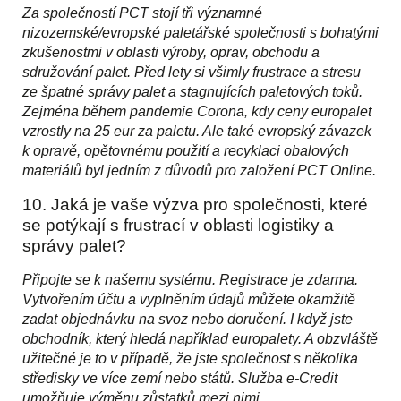
Za společností PCT stojí tři významné
nizozemské/evropské paletářské společnosti s bohatými
zkušenostmi v oblasti výroby, oprav, obchodu a
sdružování palet. Před lety si všimly frustrace a stresu
ze špatné správy palet a stagnujících paletových toků.
Zejména během pandemie Corona, kdy ceny europalet
vzrostly na 25 eur za paletu. Ale také evropský závazek
k opravě, opětovnému použití a recyklaci obalových
materiálů byl jedním z důvodů pro založení PCT Online.
10. Jaká je vaše výzva pro společnosti, které
se potýkají s frustrací v oblasti logistiky a
správy palet?
Připojte se k našemu systému. Registrace je zdarma.
Vytvořením účtu a vyplněním údajů můžete okamžitě
zadat objednávku na svoz nebo doručení. I když jste
obchodník, který hledá například europalety. A obzvláště
užitečné je to v případě, že jste společnost s několika
středisky ve
více zemí nebo států. Služba e-Credit
umožňuje výměnu zůstatků mezi nimi.