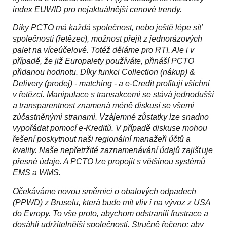
index EUWID pro nejaktuálnější cenové trendy.
Díky PCTO má každá společnost, nebo ještě lépe síť
společností (řetězec), možnost přejít z jednorázových
palet na víceúčelové. Totéž děláme pro RTI. Ale i v
případě, že již Europalety používáte, přináší PCTO
přidanou hodnotu. Díky funkci Collection (nákup) &
Delivery (prodej) - matching - a e-Credit profitují všichni
v řetězci. Manipulace s transakcemi se stává jednodušší
a transparentnost znamená méně diskusí se všemi
zúčastněnými stranami. Vzájemné zůstatky lze snadno
vypořádat pomocí e-Kreditů. V případě diskuse mohou
řešení poskytnout naši regionální manažeři účtů a
kvality. Naše nepřetržité zaznamenávání údajů zajišťuje
přesné údaje. A PCTO lze propojit s většinou systémů
EMS a WMS.
Očekáváme novou směrnici o obalových odpadech
(PPWD) z Bruselu, která bude mít vliv i na vývoz z USA
do Evropy. To vše proto, abychom odstranili frustrace a
dosáhli udržitelnější společnosti. Stručně řečeno: aby