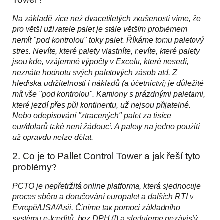
Na základě více než dvacetiletých zkušeností víme, že
pro větší uživatele palet je stále větším problémem
nemít "pod kontrolou" toky palet. Říkáme tomu paletový
stres. Nevíte, které palety vlastníte, nevíte, které palety
jsou kde, vzájemné výpočty v Excelu, které nesedí,
neznáte hodnotu svých paletových zásob atd. Z
hlediska udržitelnosti i nákladů (a účetnictví) je důležité
mít vše "pod kontrolou". Kamiony s prázdnými paletami,
které jezdí přes půl kontinentu, už nejsou přijatelné.
Nebo odepisování "ztracených" palet za tisíce
eur/dolarů také není žádoucí. A palety na jedno použití
už opravdu nelze dělat.
2. Co je to Pallet Control Tower a jak řeší tyto
problémy?
PCTO je nepřetržitá online platforma, která sjednocuje
proces sběru a doručování europalet a dalších RTI v
Evropě/USA/Asii. Činíme tak pomocí základního
systému e-kreditů, bez DPH (!) a sledujeme nezávislý