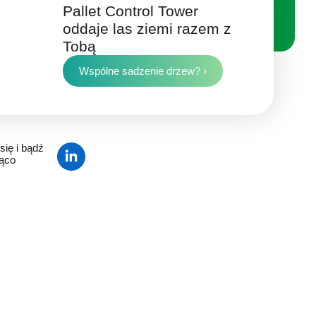
Pallet Control Tower
oddaje las ziemi razem z
Tobą
Wspólne sadzenie drzew? ›
się i bądź
żąco