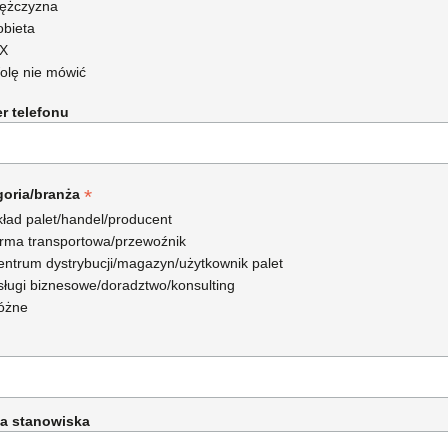
ężczyzna
obieta
X
olę nie mówić
r telefonu
*
goria/branża
kład palet/handel/producent
irma transportowa/przewoźnik
entrum dystrybucji/magazyn/użytkownik palet
sługi biznesowe/doradztwo/konsulting
óżne
a stanowiska