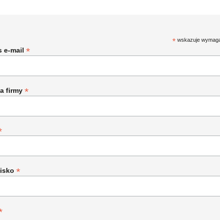
*
wskazuje wymag
*
s e-mail
*
a firmy
*
*
isko
*