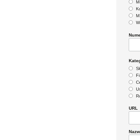
M
K
M
W
Nume
Kate
S
F
C
U
R
URL
Nazw