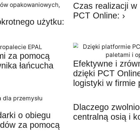
Czas realizacji w
PCT Online: ›
krotnego użytku:
ami za pomocą
Efektywne i zrów
wnika łańcucha
dzięki PCT Online
logistyki w firmie
Dlaczego zwolnion
arki o obiegu
centralną osią i 
padów za pomocą