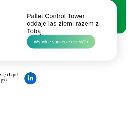
Pallet Control Tower
oddaje las ziemi razem z
Tobą
Wspólne sadzenie drzew? ›
się i bądź
żąco