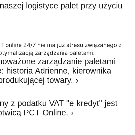
 naszej logistyce palet przy użyciu
noważone zarządzanie paletami
: historia Adrienne, kierownika
 produkującej towary. ›
y z podatku VAT "e-kredyt" jest
kotwicą PCT Online. ›