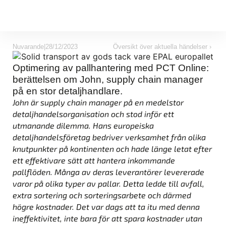
Nuvarande
|
28/12/2023
Översikt över aktuella händelser ›
Optimering av pallhantering med PCT Online:
berättelsen om John, supply chain manager
på en stor detaljhandlare.
John är supply chain manager på en medelstor
detaljhandelsorganisation och stod inför ett
utmanande dilemma. Hans europeiska
detaljhandelsföretag bedriver verksamhet från olika
knutpunkter på kontinenten och hade länge letat efter
ett effektivare sätt att hantera inkommande
pallflöden. Många av deras leverantörer levererade
varor på olika typer av pallar. Detta ledde till avfall,
extra sortering och sorteringsarbete och därmed
högre kostnader. Det var dags att ta itu med denna
ineffektivitet, inte bara för att spara kostnader utan