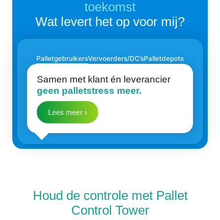
toekomst
Wat levert het op voor mij?
Palletgebruikers
Vervoerders/DC’s
Palletdepots
Samen met klant én leverancier
geen palletstress meer.
Lees meer ›
Houd de controle met Pallet
Control Tower