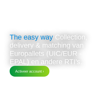
The easy way
Collection,
delivery & matching van
Europallets (UIC/EUR -
EPAL) en andere RTI’s.
Activeer account ›